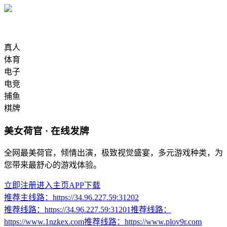
真人
体育
电子
电竞
捕鱼
棋牌
美女荷官 · 在线发牌
全网最美荷官，倾情出演，极致视觉盛宴，多元游戏种类，为
您带来最舒心的游戏体验。
立即注册
进入主页
APP下载
推荐主线路：
https://34.96.227.59:31202
推荐线路：
https://34.96.227.59:31201
推荐线路：
https://www.1nzkex.com
推荐线路：
https://www.plov9r.com