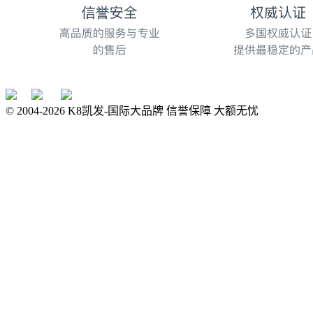
© 2004-
2026
K8凯发-国际大品牌 信誉保障 大额无忧