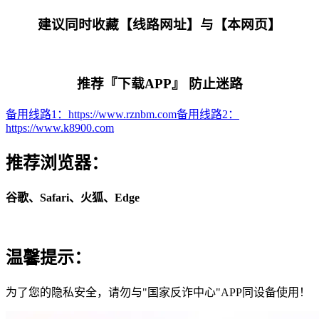
建议同时收藏【线路网址】与【本网页】
推荐『下载APP』 防止迷路
备用线路
1
：
https://www.rznbm.com
备用线路
2
：
https://www.k8900.com
推荐浏览器：
谷歌、Safari、火狐、Edge
温馨提示：
为了您的隐私安全，请勿与"国家反诈中心"APP同设备使用！